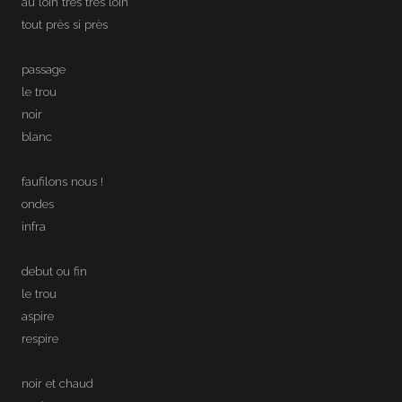
au loin très très loin
tout près si près
passage
le trou
noir
blanc
faufilons nous !
ondes
infra
debut ou fin
le trou
aspire
respire
noir et chaud