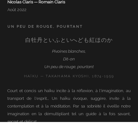
Nicolas Claris — Romain Claris
Août 2022
UN PEU DE ROUGE, POURTANT
白牡丹といふといへども紅ほのか
Pivoines blanches,
Dit-on
Un peu de rouge, pourtant
HAÏKU — TAKAHAMA KYOSHI, 1874-1959
Court et concis un haïku incite à la réflexion, à l'imagination, au
transport de l'esprit… Un haïku évoque, suggère, invite à la
contemplation et à la méditation. Par sa sobriété il éveille notre
imagination en la démultipliant tel un guide à la fois savant,
secret et délicat…
Fascinés par cet haïku écrit en 1925, nous avons voulu montrer